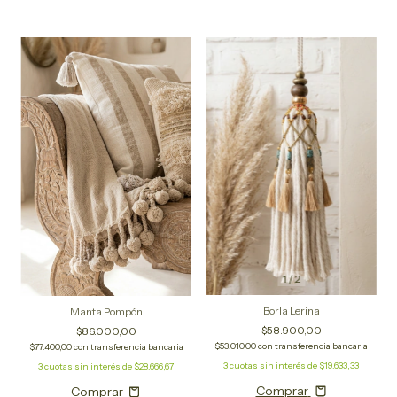
1
/
2
Borla Lerina
Manta Pompón
$58.900,00
$86.000,00
$53.010,00
con
transferencia bancaria
$77.400,00
con
transferencia bancaria
3
cuotas sin interés de
$19.633,33
3
cuotas sin interés de
$28.666,67
Comprar