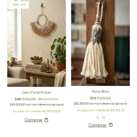
19
%
OFF
1
/
3
1
/
2
Borla Boho
Deco Pared Ratan
$58.000,00
$48.000,00
$59.000,00
$52.200,00
con
transferencia bancaria
$43.200,00
con
transferencia bancaria
3
cuotas sin interés de
$19.333,33
3
cuotas sin interés de
$16.000,00
Comprar