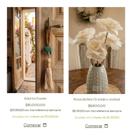
1
/
2
Adorno Daven
Rosa de tela Grande x unidad
$30.000,00
$6.900,00
$27.000,00
con
transferencia bancaria
$6.210,00
con
transferencia bancaria
3
cuotas sin interés de
$10.000,00
3
cuotas sin interés de
$2.300,00