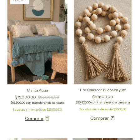
21
%
OFF
1
/
2
Tira Bolas con nudos en yute
Manta Aqua
$29.800,00
$75.000,00
$95.000,00
$26.820,00
con
transferencia bancaria
$67.500,00
con
transferencia bancaria
3
cuotas sin interés de
$9.933,33
3
cuotas sin interés de
$25.000,00