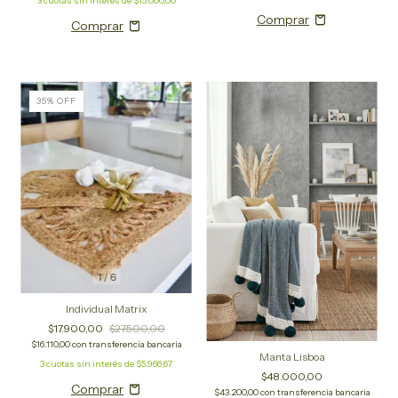
3
cuotas sin interés de
$15.000,00
35
%
OFF
1
/
6
Individual Matrix
$17.900,00
$27.500,00
$16.110,00
con
transferencia bancaria
Manta Lisboa
3
cuotas sin interés de
$5.966,67
$48.000,00
$43.200,00
con
transferencia bancaria