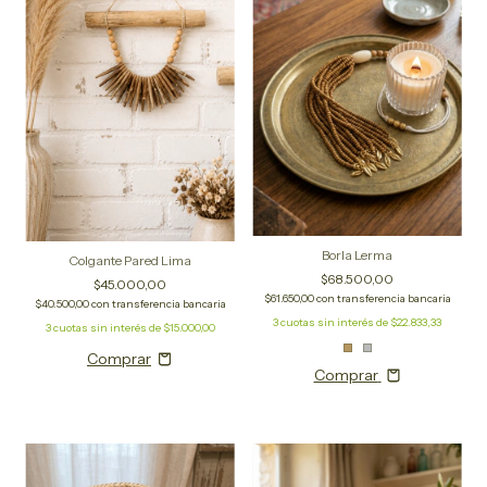
Borla Lerma
Colgante Pared Lima
$68.500,00
$45.000,00
$61.650,00
con
transferencia bancaria
$40.500,00
con
transferencia bancaria
3
cuotas sin interés de
$22.833,33
3
cuotas sin interés de
$15.000,00
Comprar