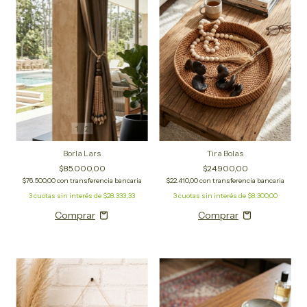
1
/
2
Tira Bolas
Borla Lars
$24.900,00
$85.000,00
$22.410,00
con
transferencia bancaria
$76.500,00
con
transferencia bancaria
3
cuotas sin interés de
$8.300,00
3
cuotas sin interés de
$28.333,33