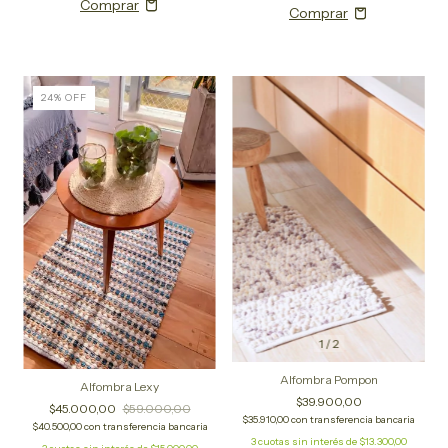
24
%
OFF
1
/
2
Alfombra Pompon
Alfombra Lexy
$39.900,00
$45.000,00
$59.000,00
$35.910,00
con
transferencia bancaria
$40.500,00
con
transferencia bancaria
3
cuotas sin interés de
$13.300,00