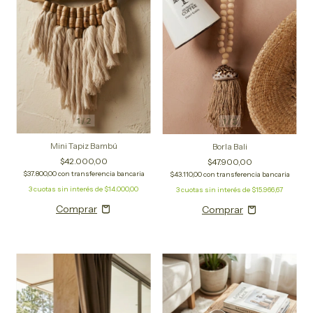
1
/
2
1
/
2
Mini Tapiz Bambú
Borla Bali
$42.000,00
$47.900,00
$37.800,00
con
transferencia bancaria
$43.110,00
con
transferencia bancaria
3
cuotas sin interés de
$14.000,00
3
cuotas sin interés de
$15.966,67