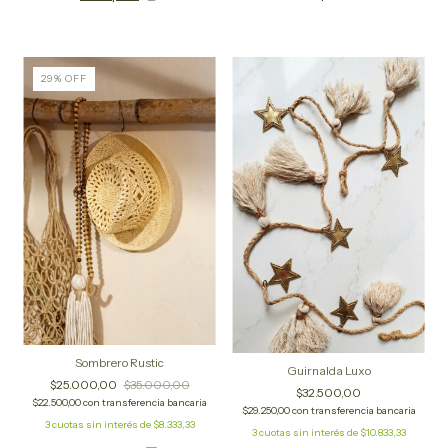
29
%
OFF
Sombrero Rustic
Guirnalda Luxo
$25.000,00
$35.000,00
$32.500,00
$22.500,00
con
transferencia bancaria
$29.250,00
con
transferencia bancaria
3
cuotas sin interés de
$8.333,33
3
cuotas sin interés de
$10.833,33