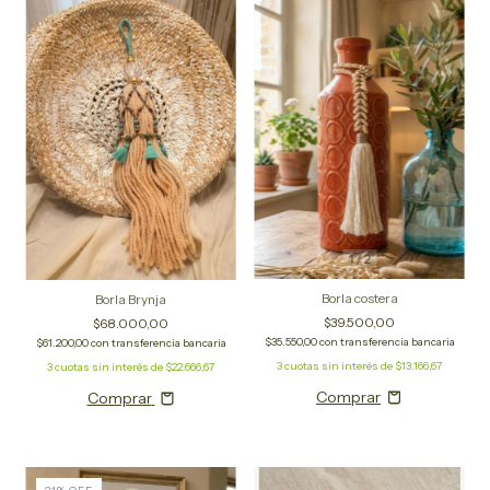
1
/
2
Borla costera
Borla Brynja
$39.500,00
$68.000,00
$35.550,00
con
transferencia bancaria
$61.200,00
con
transferencia bancaria
3
cuotas sin interés de
$13.166,67
3
cuotas sin interés de
$22.666,67
Comprar