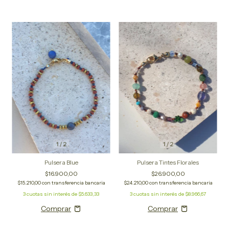
1
/
2
1
/
2
Pulsera Blue
Pulsera Tintes Florales
$16.900,00
$26.900,00
$15.210,00
con
transferencia bancaria
$24.210,00
con
transferencia bancaria
3
cuotas sin interés de
$5.633,33
3
cuotas sin interés de
$8.966,67