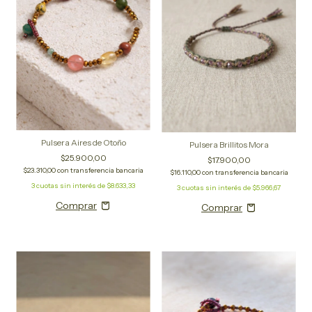
Pulsera Aires de Otoño
Pulsera Brillitos Mora
$25.900,00
$17.900,00
$23.310,00
con
transferencia bancaria
$16.110,00
con
transferencia bancaria
3
cuotas sin interés de
$8.633,33
3
cuotas sin interés de
$5.966,67