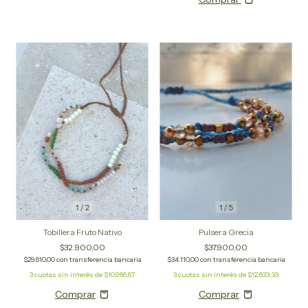
1
/
2
1
/
5
Tobillera Fruto Nativo
Pulsera Grecia
$32.900,00
$37.900,00
$29.610,00
con
transferencia bancaria
$34.110,00
con
transferencia bancaria
3
cuotas sin interés de
$10.966,67
3
cuotas sin interés de
$12.633,33