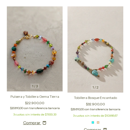
1
/
3
1
/
2
Pulsera y Tobillera Gema Tierra
Tobillera Bosque Encantado
$22.900,00
$32.900,00
$20.610,00
con
transferencia bancaria
$29.610,00
con
transferencia bancaria
3
cuotas sin interés de
$7.633,33
3
cuotas sin interés de
$10.966,67
Comprar
Comprar