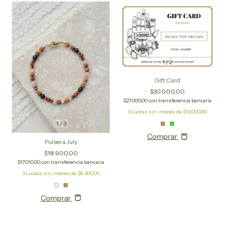
1
/
2
Gift Card
$30.000,00
$27.000,00
con
transferencia bancaria
3
cuotas sin interés de
$10.000,00
1
/
3
Comprar
Pulsera July
$18.900,00
$17.010,00
con
transferencia bancaria
3
cuotas sin interés de
$6.300,00
Comprar