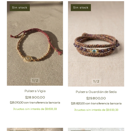
Sin stock
Sin stock
1
/
2
1
/
2
Pulsera Vigia
Pulsera Guardián de Seda
$28.900,00
$29.800,00
$26.010,00
con
transferencia bancaria
$26.820,00
con
transferencia bancaria
3
cuotas sin interés de
$9.633,33
3
cuotas sin interés de
$9.933,33