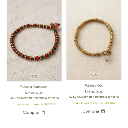
1
/
5
1
/
2
Pulsera Oro
Pulsera Atardecer
$26.900,00
$25.900,00
$24.210,00
con
transferencia bancaria
$23.310,00
con
transferencia bancaria
3
cuotas sin interés de
$8.966,67
3
cuotas sin interés de
$8.633,33