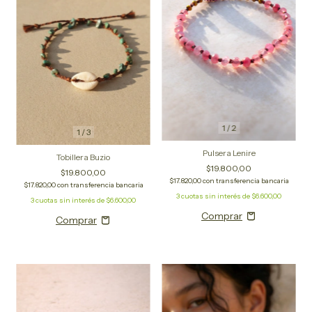
1
/
2
1
/
3
Pulsera Lenire
Tobillera Buzio
$19.800,00
$19.800,00
$17.820,00
con
transferencia bancaria
$17.820,00
con
transferencia bancaria
3
cuotas sin interés de
$6.600,00
3
cuotas sin interés de
$6.600,00