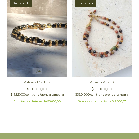
Sin stock
Sin stock
1
/
4
1
/
2
Pulsera Martina
Pulsera Aramé
$19.800,00
$38.900,00
$17.820,00
con
transferencia bancaria
$35.010,00
con
transferencia bancaria
3
cuotas sin interés de
$6.600,00
3
cuotas sin interés de
$12.966,67