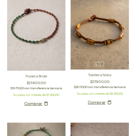
1
/
2
Tobillera Nidia
Pulsera Brote
$27.900,00
$21.900,00
$25.110,00
con
transferencia bancaria
$19.710,00
con
transferencia bancaria
3
cuotas sin interés de
$9.300,00
3
cuotas sin interés de
$7.300,00