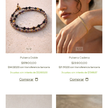
1
/
2
1
/
2
Pulsera Cadena
Pulsera Doble
$23.900,00
$37.800,00
$21.510,00
con
transferencia bancaria
$34.020,00
con
transferencia bancaria
3
cuotas sin interés de
$7.966,67
3
cuotas sin interés de
$12.600,00