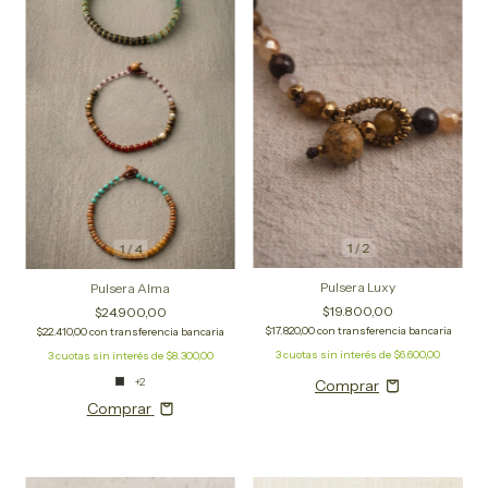
1
/
2
1
/
4
Pulsera Luxy
Pulsera Alma
$19.800,00
$24.900,00
$17.820,00
con
transferencia bancaria
$22.410,00
con
transferencia bancaria
3
cuotas sin interés de
$6.600,00
3
cuotas sin interés de
$8.300,00
+2
Comprar