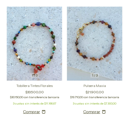
1
/
3
1
/
3
Tobillera Tintes Florales
Pulsera Maxia
$33.500,00
$21.900,00
$30.150,00
con
transferencia bancaria
$19.710,00
con
transferencia bancaria
3
cuotas sin interés de
$11.166,67
3
cuotas sin interés de
$7.300,00