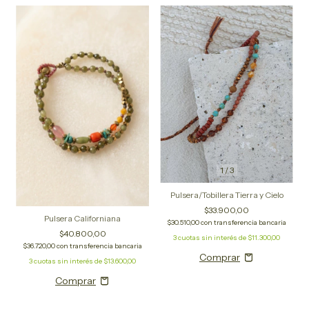
1
/
3
Pulsera/Tobillera Tierra y Cielo
$33.900,00
Pulsera Californiana
$30.510,00
con
transferencia bancaria
$40.800,00
3
cuotas sin interés de
$11.300,00
$36.720,00
con
transferencia bancaria
3
cuotas sin interés de
$13.600,00