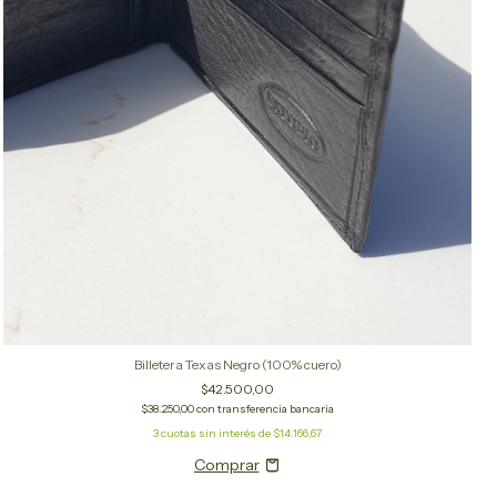
Billetera Texas Negro (100% cuero)
$42.500,00
$38.250,00
con
transferencia bancaria
3
cuotas sin interés de
$14.166,67