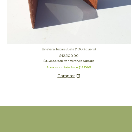
Billetera Texas Suela (100% cuero)
$42.500,00
$38.250,00
con
transferencia bancaria
3
cuotas sin interés de
$14.166,67