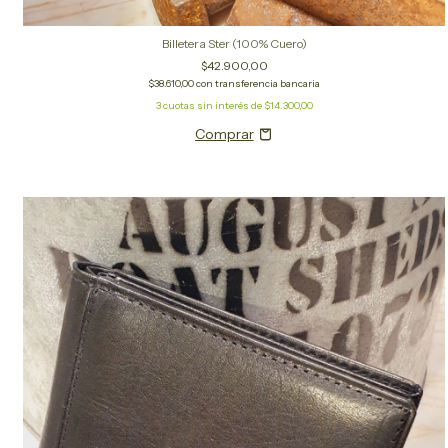
Billetera Ster (100% Cuero)
$42.900,00
$38.610,00
con
transferencia bancaria
3
cuotas sin interés de
$14.300,00