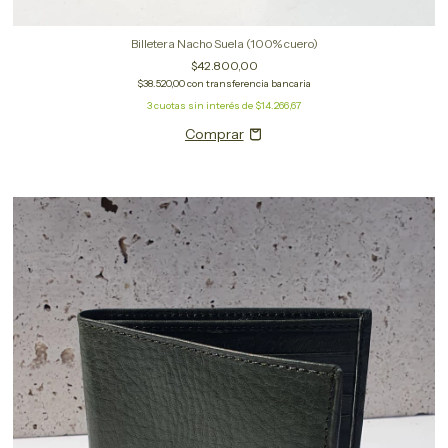
Billetera Nacho Suela (100% cuero)
$42.800,00
$38.520,00
con
transferencia bancaria
3
cuotas sin interés de
$14.266,67