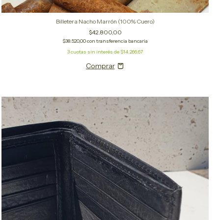
Billetera Nacho Marrón (100% Cuero)
$42.800,00
$38.520,00
con
transferencia bancaria
3
cuotas sin interés de
$14.266,67