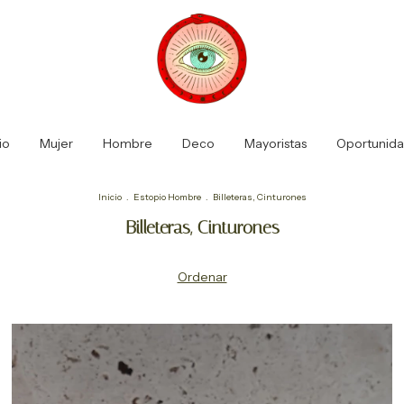
io
Mujer
Hombre
Deco
Mayoristas
Oportunid
Inicio
.
Estopio Hombre
.
Billeteras, Cinturones
Billeteras, Cinturones
Ordenar