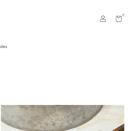
0
ades