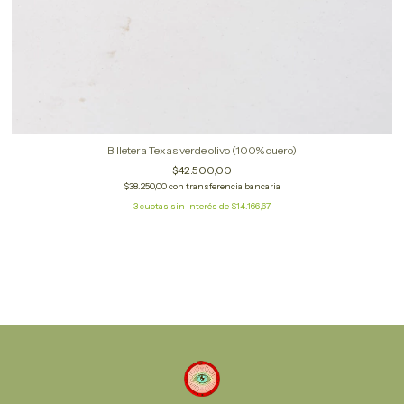
Billetera Texas verde olivo (100% cuero)
$42.500,00
$38.250,00
con
transferencia bancaria
3
cuotas sin interés de
$14.166,67