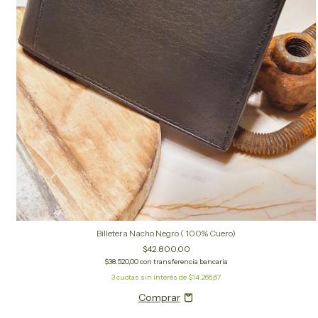
Billetera Nacho Negro ( 100% Cuero)
$42.800,00
$38.520,00
con
transferencia bancaria
3
cuotas sin interés de
$14.266,67