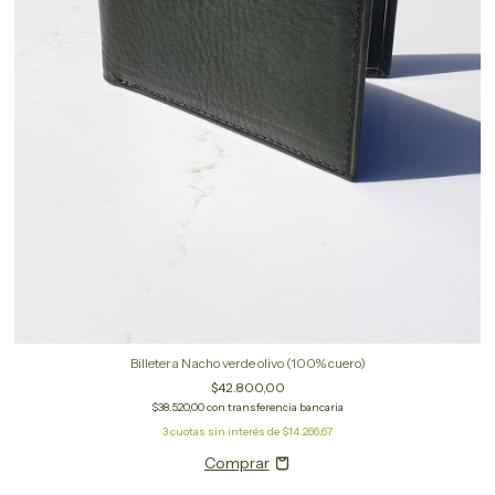
Billetera Nacho verde olivo (100% cuero)
$42.800,00
$38.520,00
con
transferencia bancaria
3
cuotas sin interés de
$14.266,67