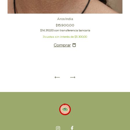
Aros India
$15.900,00
$14.310,00
con
transferencia bancaria
3
cuotas sin interés de
$5.300,00