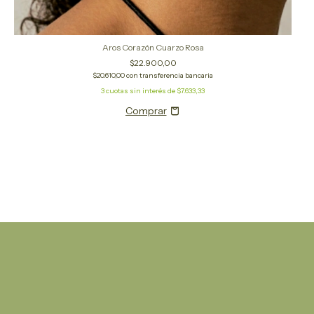
Aros Corazón Cuarzo Rosa
$22.900,00
$20.610,00
con
transferencia bancaria
3
cuotas sin interés de
$7.633,33