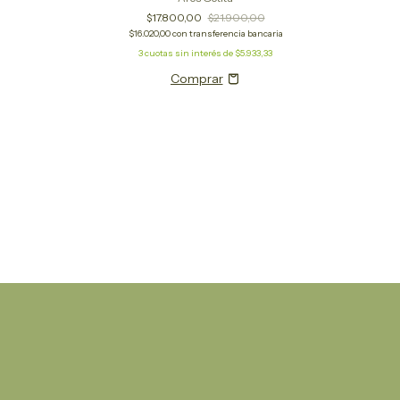
$17.800,00
$21.900,00
$16.020,00
con
transferencia bancaria
3
cuotas sin interés de
$5.933,33