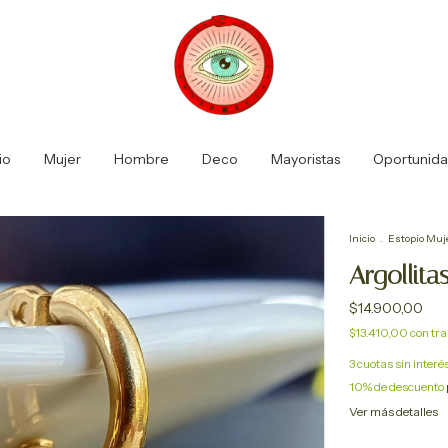
io
Mujer
Hombre
Deco
Mayoristas
Oportunid
Inicio
.
Estopio Muj
Argollit
$14.900,00
$13.410,00
con
tra
3
cuotas sin interé
10% de descuento
Ver más detalles