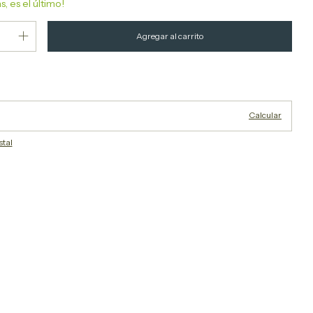
s, es el último!
Cambiar CP
P:
Calcular
stal