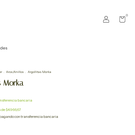
0
ades
er
.
Aros/Anillos
.
Argollitas Morka
as Morka
nsferencia bancaria
s de
$4.966,67
pagando con transferencia bancaria