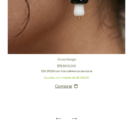
Aros Hongo
$15.900,00
$14.310,00
con
transferencia bancaria
3
cuotas sin interés de
$5.300,00