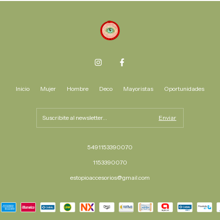
Inicio
Mujer
Hombre
Deco
Mayoristas
Oportunidades
5491153390070
1153390070
estopioaccesorios@gmail.com