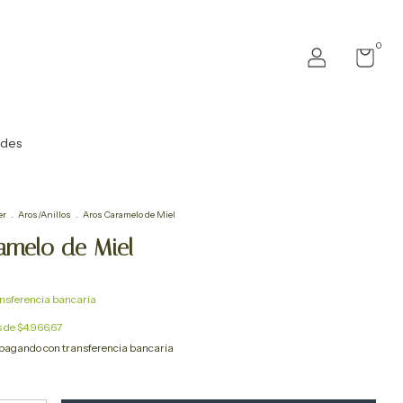
0
ades
er
.
Aros/Anillos
.
Aros Caramelo de Miel
amelo de Miel
nsferencia bancaria
s de
$4.966,67
pagando con transferencia bancaria