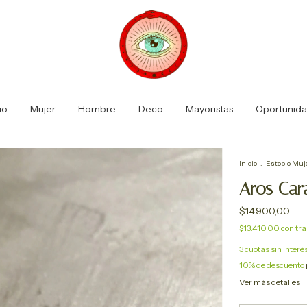
io
Mujer
Hombre
Deco
Mayoristas
Oportunid
Inicio
.
Estopio Muj
Aros Car
$14.900,00
$13.410,00
con
tra
3
cuotas sin interé
10% de descuento
Ver más detalles