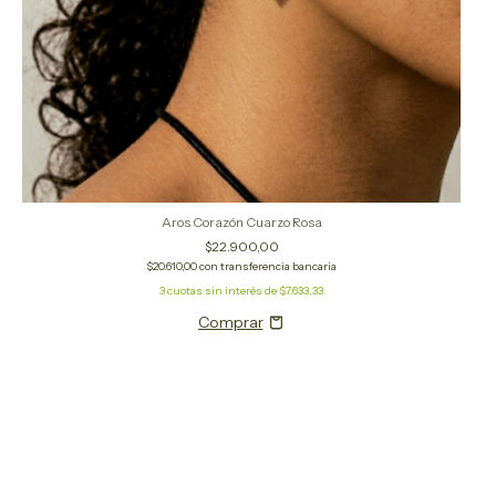
Aros Corazón Cuarzo Rosa
$22.900,00
$20.610,00
con
transferencia bancaria
3
cuotas sin interés de
$7.633,33