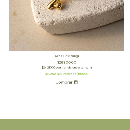
Aros Gold fungi
$26.900,00
$24.210,00
con
transferencia bancaria
3
cuotas sin interés de
$8.966,67