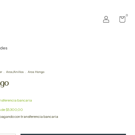
0
ades
er
.
Aros/Anillos
.
Aros Hongo
ngo
nsferencia bancaria
s de
$5.300,00
pagando con transferencia bancaria