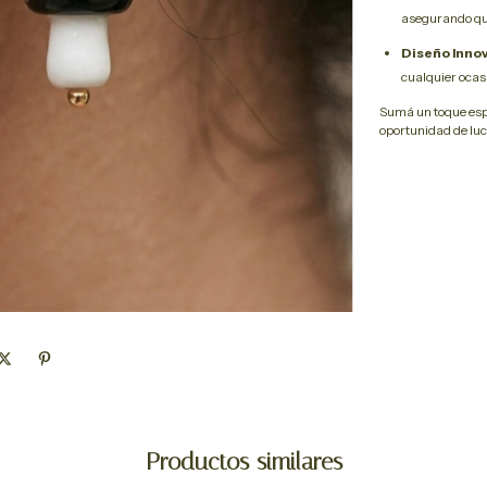
asegurando qu
Diseño Inno
cualquier ocas
Sumá un toque espe
oportunidad de luci
Productos similares