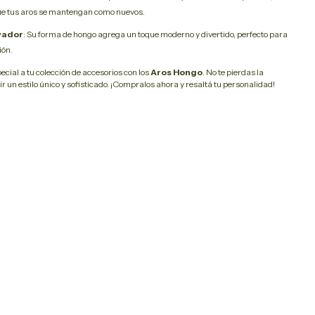
e tus aros se mantengan como nuevos.
vador
: Su forma de hongo agrega un toque moderno y divertido, perfecto para
ión.
cial a tu colección de accesorios con los
Aros Hongo
. No te pierdas la
r un estilo único y sofisticado. ¡Compralos ahora y resaltá tu personalidad!