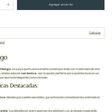
Cambiar CP
P:
Calcular
stal
ngo
 Hongo
, una joya que fusiona diseño contemporáneo con materiales de alta
s, elaborados en
cerámica
, son la opción perfecta para quienes buscan un
que sea tanto elegante como cómodo.
ticas Destacadas:
ico
: Ideales para pieles sensibles, garantizando comodidad durante todo el
tente
: Los detalles en acero aportan durabilidad y un acabado impecable,