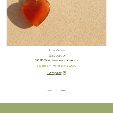
Aros Meline
$36.900,00
$33.210,00
con
transferencia bancaria
3
cuotas sin interés de
$12.300,00