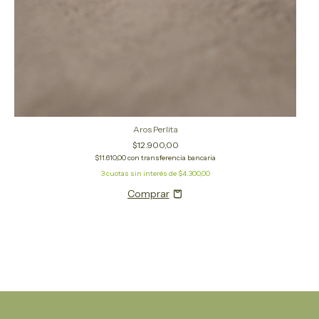
Aros Perlita
$12.900,00
$11.610,00
con
transferencia bancaria
3
cuotas sin interés de
$4.300,00