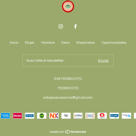
Inicio
Mujer
Hombre
Deco
Mayoristas
Oportunidades
5491153390070
1153390070
estopioaccesorios@gmail.com