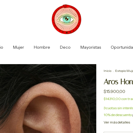
io
Mujer
Hombre
Deco
Mayoristas
Oportunid
Inicio
.
Estopio Muj
Aros Ho
$15.900,00
$14.310,00
con
tra
3
cuotas sin interé
10% de descuento
Ver más detalles