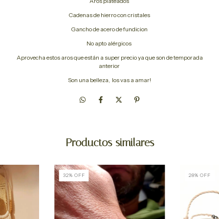
Aros plateados
Cadenas de hierro con cristales
Gancho de acero de fundicion
No apto alérgicos
Aprovecha estos aros que están a super precio ya que son de temporada
anterior
Son una belleza, los vas a amar!
Productos similares
32
%
OFF
28
%
OFF