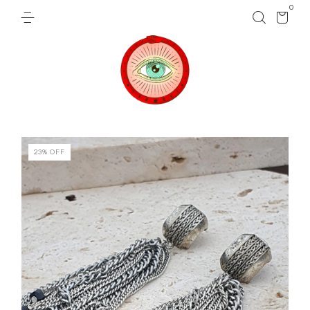
0
23
%
OFF