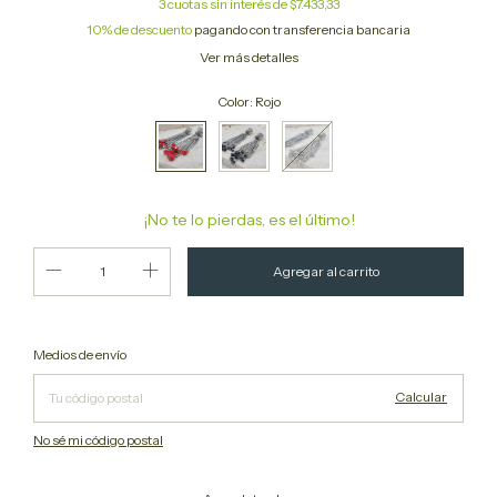
3
cuotas sin interés de
$7.433,33
10% de descuento
pagando con transferencia bancaria
Ver más detalles
Color:
Rojo
¡No te lo pierdas, es el último!
Cambiar CP
Entregas para el CP:
Medios de envío
Calcular
No sé mi código postal