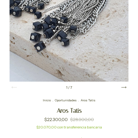
1
/
7
Inicio
.
Oportunidades
.
Aros Tatis
Aros Tatis
$22.300,00
$28.900,00
$20.070,00
con
transferencia bancaria