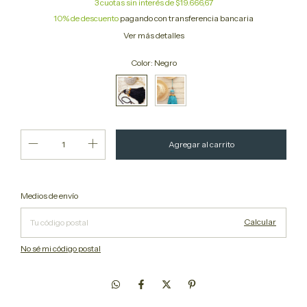
3
cuotas sin interés de
$19.666,67
10% de descuento
pagando con transferencia bancaria
Ver más detalles
Color:
Negro
Cambiar CP
Entregas para el CP:
Medios de envío
Calcular
No sé mi código postal