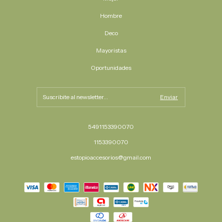
Hombre
Deco
Mayoristas
Oportunidades
5491153390070
1153390070
estopioaccesorios@gmail.com