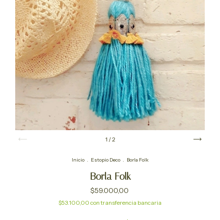
1
/
2
Inicio
.
Estopio Deco
.
Borla Folk
Borla Folk
$59.000,00
$53.100,00
con
transferencia bancaria