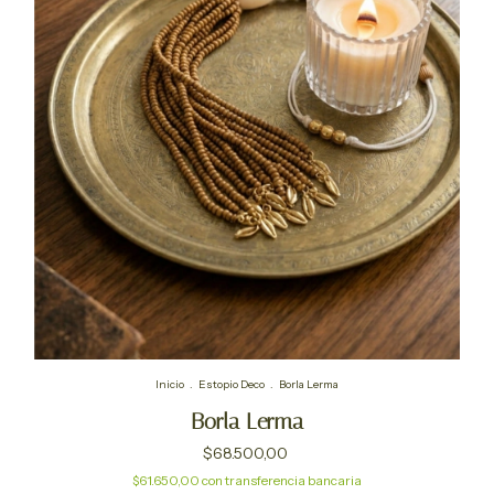
Inicio
.
Estopio Deco
.
Borla Lerma
Borla Lerma
$68.500,00
$61.650,00
con
transferencia bancaria