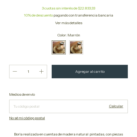
3
cuotas sin interés de
$22.833,33
10% de descuento
pagando con transferencia bancaria
Ver más detalles
Color:
Marrón
Cambiar CP
Entregas para el CP:
Medios de envío
Calcular
No sé mi código postal
Borla realizada en cuentas de madera natural pintadas, con piezas