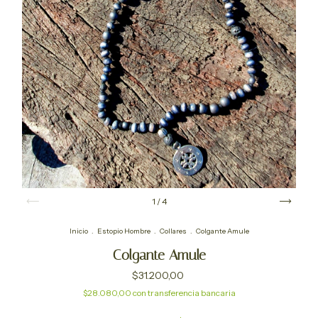
1
/
4
Inicio
.
Estopio Hombre
.
Collares
.
Colgante Amule
Colgante Amule
$31.200,00
$28.080,00
con
transferencia bancaria