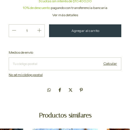
3
cuotas sin interés de
$10.400,00
10% de descuento
pagando con transferencia bancaria
Ver más detalles
Cambiar CP
Entregas para el CP:
Medios de envío
Calcular
No sé mi código postal
Productos similares