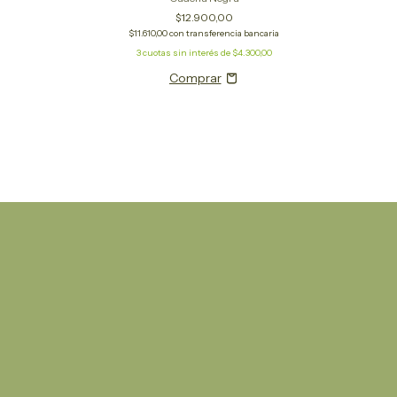
$12.900,00
$11.610,00
con
transferencia bancaria
3
cuotas sin interés de
$4.300,00