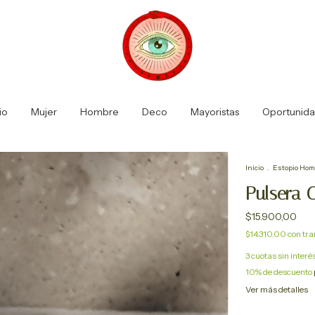
io
Mujer
Hombre
Deco
Mayoristas
Oportunid
Inicio
.
Estopio Hom
Pulsera 
$15.900,00
$14.310,00
con
tra
3
cuotas sin interé
10% de descuento
Ver más detalles