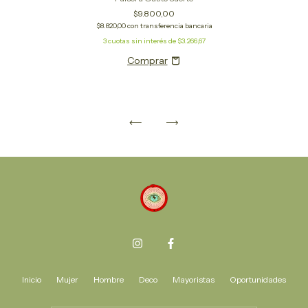
$9.800,00
$8.820,00
con
transferencia bancaria
3
cuotas sin interés de
$3.266,67
Inicio
Mujer
Hombre
Deco
Mayoristas
Oportunidades