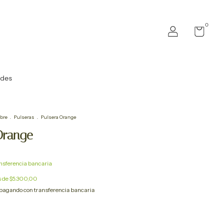
0
ades
bre
.
Pulseras
.
Pulsera Orange
Orange
nsferencia bancaria
s de
$5.300,00
pagando con transferencia bancaria