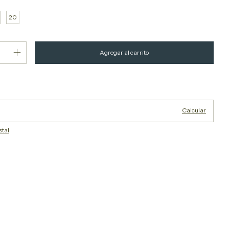
20
Cambiar CP
P:
Calcular
stal