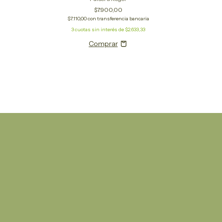
$7.900,00
$7.110,00
con
transferencia bancaria
3
cuotas sin interés de
$2.633,33