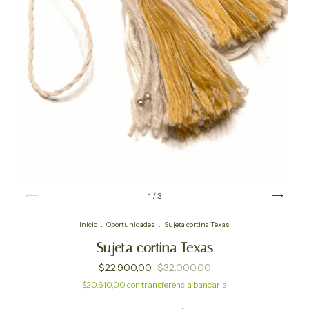
1
/
3
Inicio
.
Oportunidades
.
Sujeta cortina Texas
Sujeta cortina Texas
$22.900,00
$32.000,00
$20.610,00
con
transferencia bancaria