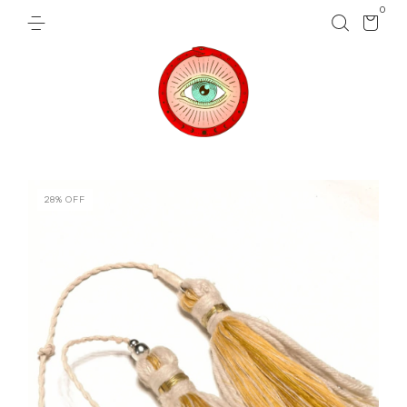
0
28
%
OFF