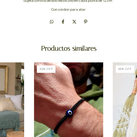
Sujeta cortina de dos flecos uno en cada punta de 12 cm .
Con cordon para atar.
Productos similares
32
%
OFF
36
%
OFF