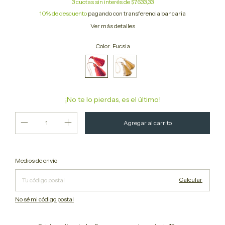
3
cuotas sin interés de
$7.633,33
10% de descuento
pagando con transferencia bancaria
Ver más detalles
Color:
Fucsia
¡No te lo pierdas, es el último!
Cambiar CP
Entregas para el CP:
Medios de envío
Calcular
No sé mi código postal